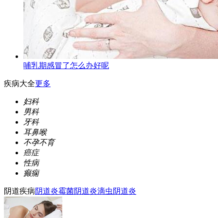
哺乳期感冒了怎么办好呢
疾病大全
更多
妇科
男科
牙科
耳鼻喉
不孕不育
癌症
性病
癫痫
阴道疾病
阴道炎
霉菌阴道炎
滴虫阴道炎