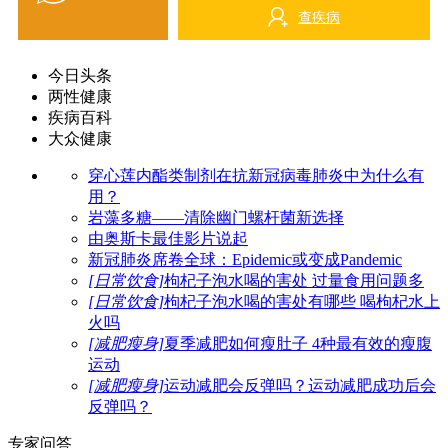
查疾病
今日头条
两性健康
疾病百科
大众健康
穿心莲内酯类制剂在抗新冠病毒肺炎中为什么有
用？
岩藻多糖——清除幽门螺杆菌新选择
由奥斯卡最佳影片说起
新冠肺炎席卷全球：Epidemic或变成Pandemic
[日常饮食]
枸杞子泡水喝的害处 过量食用问题多
[日常饮食]
枸杞子泡水喝的害处有哪些 喝枸杞水上
火吗
[减肥瘦身]
夏季减肥如何瘦肚子 4种最有效的瘦腹
运动
[减肥瘦身]
运动减肥会反弹吗？运动减肥成功后会
反弹吗？
专家问答