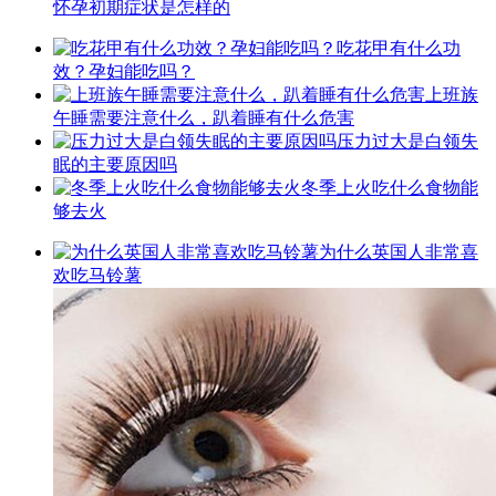
怀孕初期症状是怎样的
吃花甲有什么功
效？孕妇能吃吗？
上班族
午睡需要注意什么，趴着睡有什么危害
压力过大是白领失
眠的主要原因吗
冬季上火吃什么食物能
够去火
为什么英国人非常喜
欢吃马铃薯