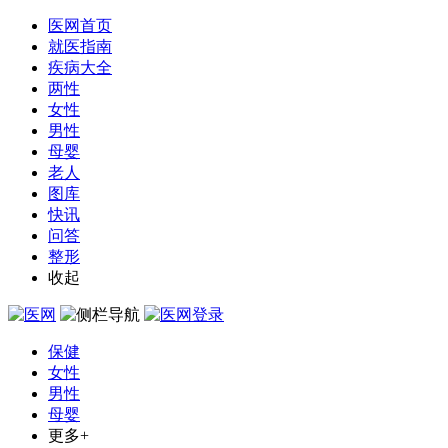
医网首页
就医指南
疾病大全
两性
女性
男性
母婴
老人
图库
快讯
问答
整形
收起
保健
女性
男性
母婴
更多+