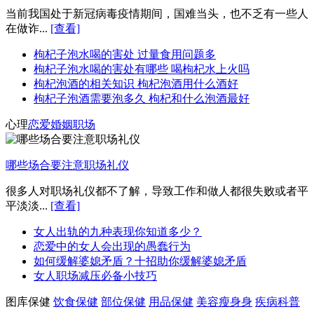
当前我国处于新冠病毒疫情期间，国难当头，也不乏有一些人
在做诈...
[查看]
枸杞子泡水喝的害处 过量食用问题多
枸杞子泡水喝的害处有哪些 喝枸杞水上火吗
枸杞泡酒的相关知识 枸杞泡酒用什么酒好
枸杞子泡酒需要泡多久 枸杞和什么泡酒最好
心理
恋爱
婚姻
职场
哪些场合要注意职场礼仪
很多人对职场礼仪都不了解，导致工作和做人都很失败或者平
平淡淡...
[查看]
女人出轨的九种表现你知道多少？
恋爱中的女人会出现的愚蠢行为
如何缓解婆媳矛盾？十招助你缓解婆媳矛盾
女人职场减压必备小技巧
图库保健
饮食保健
部位保健
用品保健
美容瘦身身
疾病科普